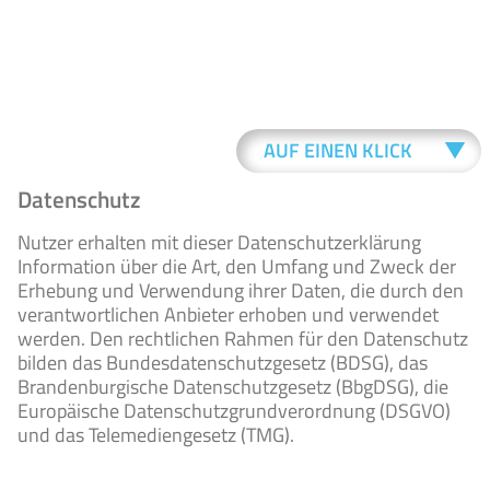
AUF EINEN KLICK
Datenschutz
TAGES-
Nutzer erhalten mit dieser Datenschutzerklärung
AKTUELLES
ABLAUF
Information über die Art, den Umfang und Zweck der
Erhebung und Verwendung ihrer Daten, die durch den
verantwortlichen Anbieter erhoben und verwendet
werden. Den rechtlichen Rahmen für den Datenschutz
UNSERE
ERLEBNIS-
bilden das Bundesdatenschutzgesetz (BDSG), das
RÄUME
GARTEN
Brandenburgische Datenschutzgesetz (BbgDSG), die
Europäische Datenschutzgrundverordnung (DSGVO)
und das Telemediengesetz (TMG).
KONTAKT
JOBS